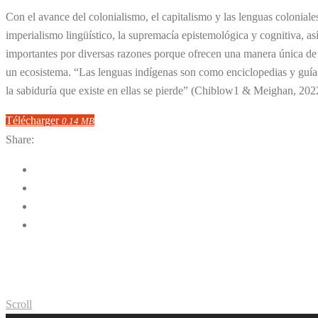
Con el avance del colonialismo, el capitalismo y las lenguas colonial
imperialismo lingüístico, la supremacía epistemológica y cognitiva, a
importantes por diversas razones porque ofrecen una manera única de n
un ecosistema. “Las lenguas indígenas son como enciclopedias y guías 
la sabiduría que existe en ellas se pierde” (Chiblow1 & Meighan, 2022
Télécharger
0.14 MB
Share:
Scroll