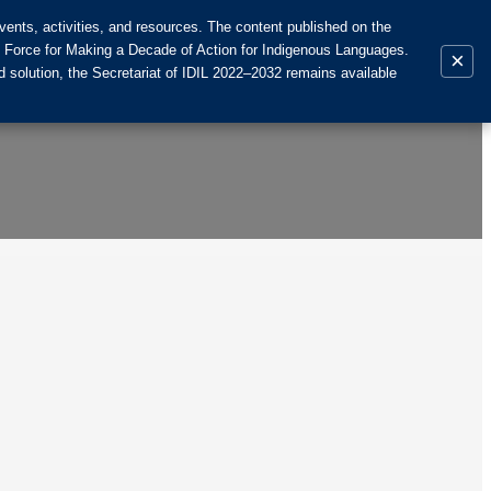
ents, activities, and resources. The content published on the
k Force for Making a Decade of Action for Indigenous Languages.
×
 solution, the Secretariat of IDIL 2022–2032 remains available