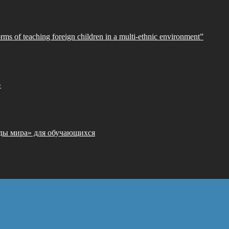
orms of teaching foreign children in a multi-ethnic environment”
»
ды мира» для обучающихся