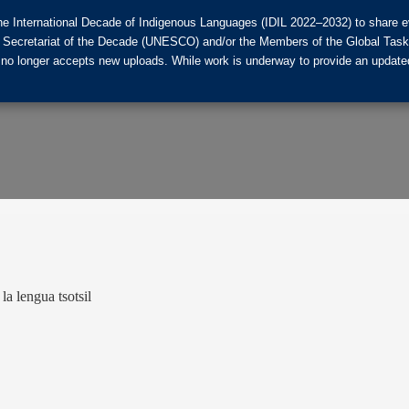
he International Decade of Indigenous Languages (IDIL 2022–2032) to share ev
the Secretariat of the Decade (UNESCO) and/or the Members of the Global Tas
 no longer accepts new uploads. While work is underway to provide an updated
a lengua tsotsil