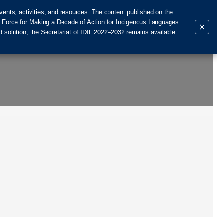
ents, activities, and resources. The content published on the
k Force for Making a Decade of Action for Indigenous Languages.
×
 solution, the Secretariat of IDIL 2022–2032 remains available