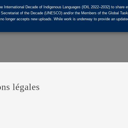
he International Decade of Indigenous Languages (IDIL 2022–2032) to share ev
the Secretariat of the Decade (UNESCO) and/or the Members of the Global Tas
 no longer accepts new uploads. While work is underway to provide an updated
ns légales