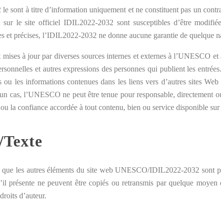
le sont à titre d’information uniquement et ne constituent pas un contra
t sur le site officiel IDIL2022-2032 sont susceptibles d’être modifié
lles et précises, l’IDIL2022-2032 ne donne aucune garantie de quelque na
mises à jour par diverses sources internes et externes à l’UNESCO et à 
rsonnelles et autres expressions des personnes qui publient les entré
es ou les informations contenues dans les liens vers d’autres sites Web
aucun cas, l’UNESCO ne peut être tenue pour responsable, directement 
 ou la confiance accordée à tout contenu, bien ou service disponible sur 
/Texte
nsi que les autres éléments du site web UNESCO/IDIL2022-2032 sont prot
qu’il présente ne peuvent être copiés ou retransmis par quelque moyen q
roits d’auteur.