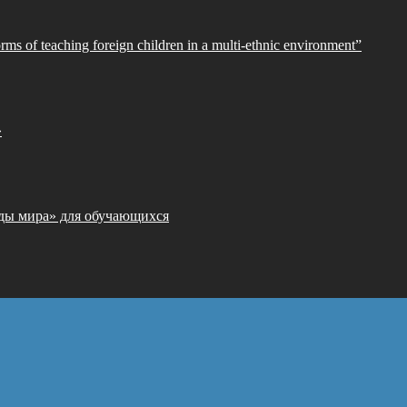
orms of teaching foreign children in a multi-ethnic environment”
»
ды мира» для обучающихся