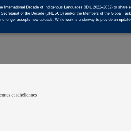
he International Decade of Indigenous Languages (IDIL 2022–2032) to share ev
the Secretariat of the Decade (UNESCO) and/or the Members of the Global Tas
 no longer accepts new uploads. While work is underway to provide an updated
iennes et sahéliennes