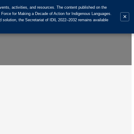
ents, activities, and resources. The content published on the
k Force for Making a Decade of Action for Indigenous Languages.
×
 solution, the Secretariat of IDIL 2022–2032 remains available