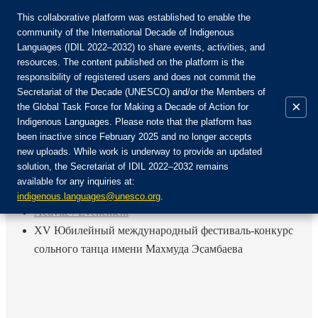
This collaborative platform was established to enable the
community of the International Decade of Indigenous
Languages (IDIL 2022–2032) to share events, activities, and
Rejoignez la communauté :
resources. The content published on the platform is the
responsibility of registered users and does not commit the
Secretariat of the Decade (UNESCO) and/or the Members of
×
the Global Task Force for Making a Decade of Action for
Indigenous Languages. Please note that the platform has
FR
been inactive since February 2025 and no longer accepts
EN
new uploads. While work is underway to provide an updated
Login
solution, the Secretariat of IDIL 2022–2032 remains
ES
available for any inquiries at:
RU
Accueil
indigenous.languages@unesco.org
.
Activité / Événement
XV Юбилейный международный фестиваль-конкурс
сольного танца имени Махмуда Эсамбаева