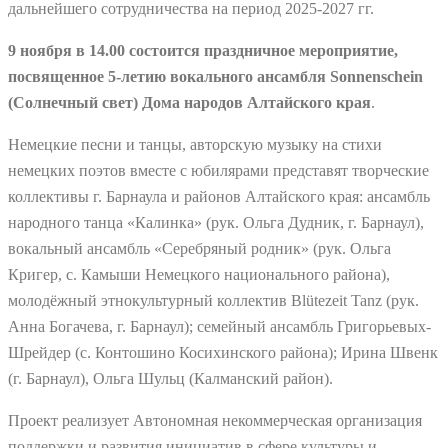
дальнейшего сотрудничества на период 2025-2027 гг.
9 ноября в 14.00 состоится праздничное мероприятие,
посвященное 5-летию вокального ансамбля Sonnenschein
(Солнечный свет)
Дома народов Алтайского края
.
Немецкие песни и танцы, авторскую музыку на стихи
немецких поэтов вместе с юбилярами представят творческие
коллективы г. Барнаула и районов Алтайского края: ансамбль
народного танца «Калинка» (рук. Ольга Дудник, г. Барнаул),
вокальный ансамбль «Серебряный родник» (рук. Ольга
Кригер, с. Камыши Немецкого национального района),
молодёжный этнокультурный коллектив Blütezeit Tanz (рук.
Анна Богачева, г. Барнаул); семейный ансамбль Григорьевых-
Шрейдер (с. Контошино Косихинского района); Ирина Швенк
(г. Барнаул), Ольга Шульц (Калманский район).
Проект реализует Автономная некоммерческая организация
поддержки и развития инициатив в сфере культуры и