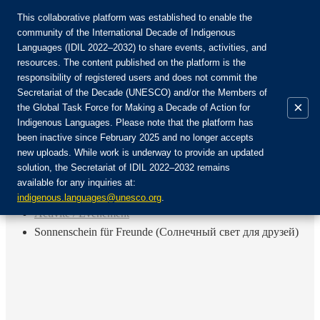
This collaborative platform was established to enable the
community of the International Decade of Indigenous
Languages (IDIL 2022–2032) to share events, activities, and
Rejoignez la communauté :
resources. The content published on the platform is the
responsibility of registered users and does not commit the
Secretariat of the Decade (UNESCO) and/or the Members of
×
the Global Task Force for Making a Decade of Action for
Indigenous Languages. Please note that the platform has
FR
been inactive since February 2025 and no longer accepts
EN
new uploads. While work is underway to provide an updated
Login
solution, the Secretariat of IDIL 2022–2032 remains
ES
available for any inquiries at:
RU
Accueil
indigenous.languages@unesco.org
.
Activité / Événement
Sonnenschein für Freunde (Солнечный свет для друзей)