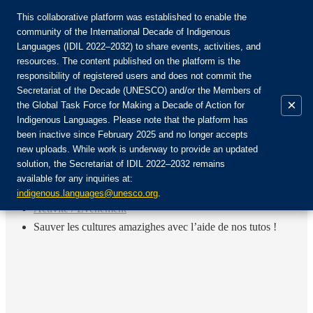
This collaborative platform was established to enable the
community of the International Decade of Indigenous
Languages (IDIL 2022–2032) to share events, activities, and
Rejoignez la communauté :
resources. The content published on the platform is the
responsibility of registered users and does not commit the
Secretariat of the Decade (UNESCO) and/or the Members of
×
the Global Task Force for Making a Decade of Action for
Indigenous Languages. Please note that the platform has
FR
been inactive since February 2025 and no longer accepts
EN
new uploads. While work is underway to provide an updated
Login
solution, the Secretariat of IDIL 2022–2032 remains
ES
available for any inquiries at:
RU
Accueil
indigenous.languages@unesco.org
.
Activité / Événement
Sauver les cultures amazighes avec l’aide de nos tutos !