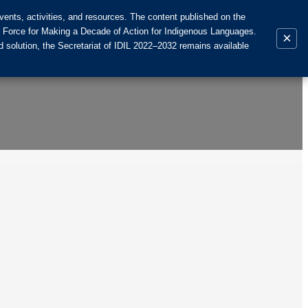
ents, activities, and resources. The content published on the
k Force for Making a Decade of Action for Indigenous Languages.
×
 solution, the Secretariat of IDIL 2022–2032 remains available