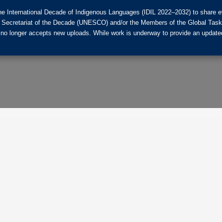
he International Decade of Indigenous Languages (IDIL 2022–2032) to share ev
the Secretariat of the Decade (UNESCO) and/or the Members of the Global Tas
 no longer accepts new uploads. While work is underway to provide an updated