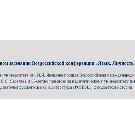
ом заседании Всероссийской конференции «Язык. Личность.
ком университете им. И.Я. Яковлева прошла Всероссийская с международ
 И.Я. Яковлева и 65-летию присвоения педагогическому университету и
давателей русского языка и литературы (РОПРЯЛ) факультетом истории, 