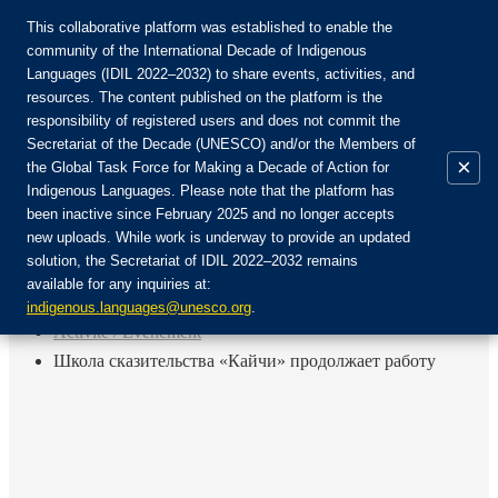
This collaborative platform was established to enable the
community of the International Decade of Indigenous
Languages (IDIL 2022–2032) to share events, activities, and
Rejoignez la communauté :
resources. The content published on the platform is the
responsibility of registered users and does not commit the
Secretariat of the Decade (UNESCO) and/or the Members of
×
the Global Task Force for Making a Decade of Action for
Indigenous Languages. Please note that the platform has
FR
been inactive since February 2025 and no longer accepts
EN
new uploads. While work is underway to provide an updated
Login
solution, the Secretariat of IDIL 2022–2032 remains
ES
available for any inquiries at:
RU
Accueil
indigenous.languages@unesco.org
.
Activité / Événement
Школа сказительства «Кайчи» продолжает работу