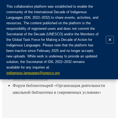
This collaborative platform was established to enable the
community of the International Decade of Indigenous
Languages (IDIL 2022–2032) to share events, activities, and
Rejoignez la communauté :
resources. The content published on the platform is the
responsibility of registered users and does not commit the
Secretariat of the Decade (UNESCO) and/or the Members of
×
the Global Task Force for Making a Decade of Action for
Indigenous Languages. Please note that the platform has
FR
been inactive since February 2025 and no longer accepts
EN
new uploads. While work is underway to provide an updated
Login
solution, the Secretariat of IDIL 2022–2032 remains
ES
available for any inquiries at:
RU
Accueil
indigenous.languages@unesco.org
.
Activité / Événement
Форум библиотекарей «Организация деятельности
школьной библиотеки в современных условиях»