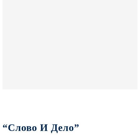
“Слово И Дело”