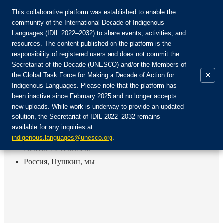
This collaborative platform was established to enable the
community of the International Decade of Indigenous
Languages (IDIL 2022–2032) to share events, activities, and
Rejoignez la communauté :
resources. The content published on the platform is the
responsibility of registered users and does not commit the
Secretariat of the Decade (UNESCO) and/or the Members of
×
the Global Task Force for Making a Decade of Action for
Indigenous Languages. Please note that the platform has
FR
been inactive since February 2025 and no longer accepts
EN
new uploads. While work is underway to provide an updated
Login
solution, the Secretariat of IDIL 2022–2032 remains
ES
available for any inquiries at:
RU
Accueil
indigenous.languages@unesco.org
.
Activité / Événement
Россия, Пушкин, мы