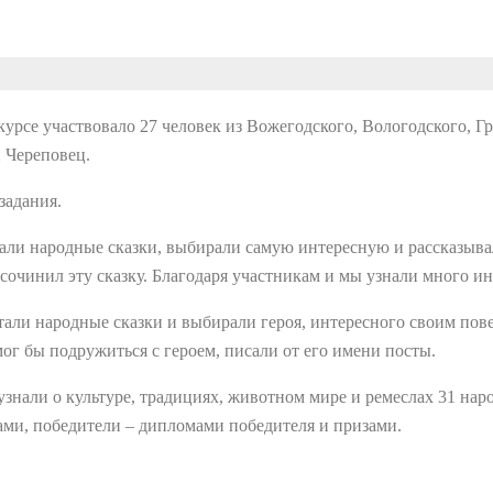
курсе участвовало 27 человек из Вожегодского, Вологодского, Гр
и Череповец.
задания.
али народные сказки, выбирали самую интересную и рассказывал
сочинил эту сказку. Благодаря участникам и мы узнали много ин
тали народные сказки и выбирали героя, интересного своим пов
ог бы подружиться с героем, писали от его имени посты.
 узнали о культуре, традициях, животном мире и ремеслах 31 на
ми, победители – дипломами победителя и призами.