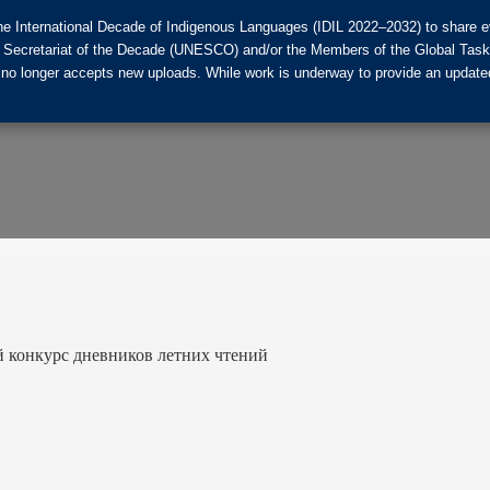
he International Decade of Indigenous Languages (IDIL 2022–2032) to share ev
the Secretariat of the Decade (UNESCO) and/or the Members of the Global Tas
 no longer accepts new uploads. While work is underway to provide an updated
й конкурс дневников летних чтений