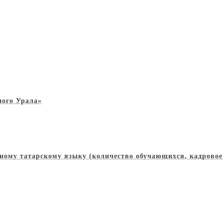
ного Урала»
ому татарскому языку (количество обучающихся, кадровое 