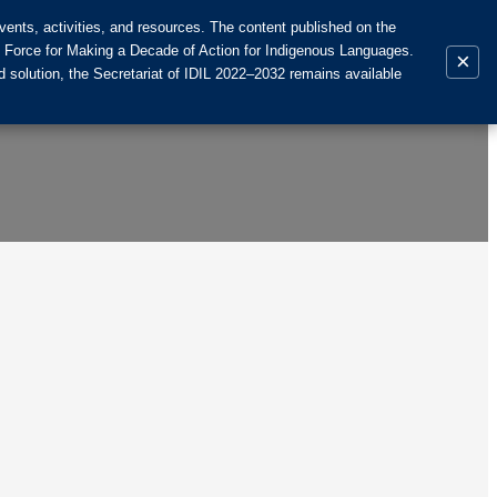
ents, activities, and resources. The content published on the
k Force for Making a Decade of Action for Indigenous Languages.
×
 solution, the Secretariat of IDIL 2022–2032 remains available