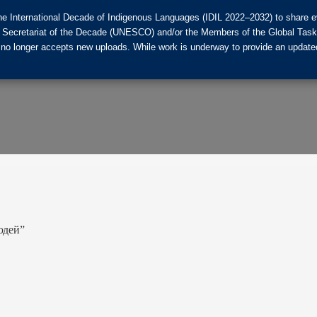
he International Decade of Indigenous Languages (IDIL 2022–2032) to share ev
the Secretariat of the Decade (UNESCO) and/or the Members of the Global Tas
 no longer accepts new uploads. While work is underway to provide an updated
юдей”