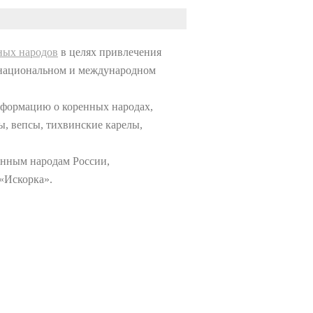
ных народов
в целях привлечения
а национальном и международном
информацию о коренных народах,
ы, вепсы, тихвинские карелы,
енным народам России,
«Искорка».