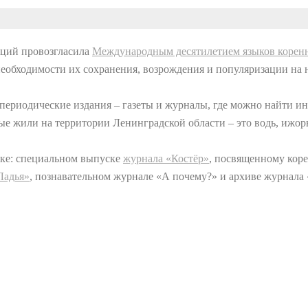
аций провозгласила
Международным десятилетием языков корен
необходимости их сохранения, возрождения и популяризации н
о периодические издания – газеты и журналы, где можно найти 
е жили на территории Ленинградской области – это водь, ижор
вке: специальном выпуске
журнала «Костёр»
, посвященному кор
Ладья»
, познавательном журнале «А почему?» и архиве журнала 