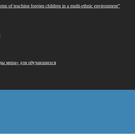
orms of teaching foreign children in a multi-ethnic environment”
»
ды мира» для обучающихся