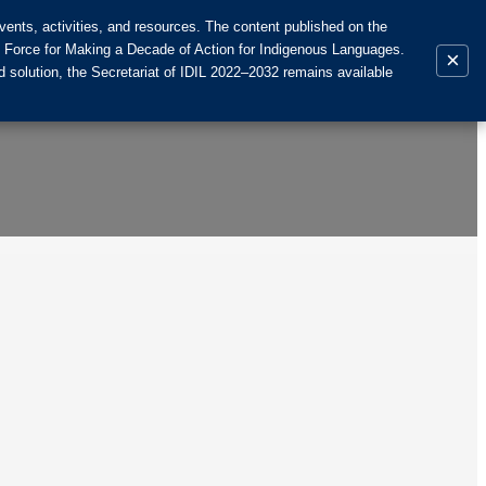
ents, activities, and resources. The content published on the
k Force for Making a Decade of Action for Indigenous Languages.
×
 solution, the Secretariat of IDIL 2022–2032 remains available