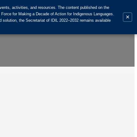
ents, activities, and resources. The content published on the
k Force for Making a Decade of Action for Indigenous Languages.
×
 solution, the Secretariat of IDIL 2022–2032 remains available