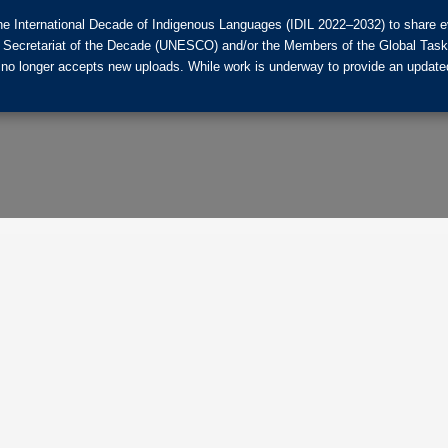
he International Decade of Indigenous Languages (IDIL 2022–2032) to share ev
the Secretariat of the Decade (UNESCO) and/or the Members of the Global Tas
 no longer accepts new uploads. While work is underway to provide an updated