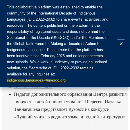
This collaborative platform was established to enable the
community of the International Decade of Indigenous
Languages (IDIL 2022–2032) to share events, activities, and
Rejoignez la communauté :
resources. The content published on the platform is the
responsibility of registered users and does not commit the
Secretariat of the Decade (UNESCO) and/or the Members of
×
the Global Task Force for Making a Decade of Action for
Indigenous Languages. Please note that the platform has
FR
been inactive since February 2025 and no longer accepts
EN
new uploads. While work is underway to provide an updated
Login
solution, the Secretariat of IDIL 2022–2032 remains
ES
available for any inquiries at:
RU
Accueil
indigenous.languages@unesco.org
.
Activité / Événement
Педагог дополнительного образования Центра развития
творчества детей и юношества пгт. Шерегеш Наталья
Таннагашева представляет Кузбасс на конкурсе
«Лучший учитель родного языка и родной литературы»