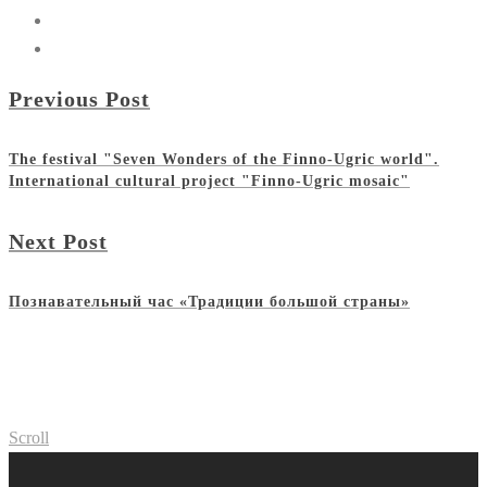
Previous Post
The festival "Seven Wonders of the Finno-Ugric world".
International cultural project "Finno-Ugric mosaic"
Next Post
Познавательный час «Традиции большой страны»
Scroll