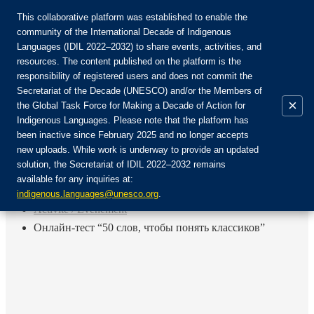
This collaborative platform was established to enable the
community of the International Decade of Indigenous
Languages (IDIL 2022–2032) to share events, activities, and
Rejoignez la communauté :
resources. The content published on the platform is the
responsibility of registered users and does not commit the
Secretariat of the Decade (UNESCO) and/or the Members of
×
the Global Task Force for Making a Decade of Action for
Indigenous Languages. Please note that the platform has
FR
been inactive since February 2025 and no longer accepts
EN
new uploads. While work is underway to provide an updated
Login
solution, the Secretariat of IDIL 2022–2032 remains
ES
available for any inquiries at:
RU
Accueil
indigenous.languages@unesco.org
.
Activité / Événement
Онлайн-тест “50 слов, чтобы понять классиков”