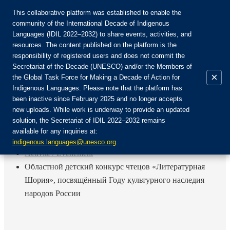
This collaborative platform was established to enable the
community of the International Decade of Indigenous
Languages (IDIL 2022–2032) to share events, activities, and
Rejoignez la communauté :
resources. The content published on the platform is the
responsibility of registered users and does not commit the
Secretariat of the Decade (UNESCO) and/or the Members of
×
the Global Task Force for Making a Decade of Action for
Indigenous Languages. Please note that the platform has
FR
been inactive since February 2025 and no longer accepts
EN
new uploads. While work is underway to provide an updated
Login
solution, the Secretariat of IDIL 2022–2032 remains
ES
available for any inquiries at:
RU
Accueil
indigenous.languages@unesco.org
.
Activité / Événement
Областной детский конкурс чтецов «Литературная
Шория», посвящённый Году культурного наследия
народов России