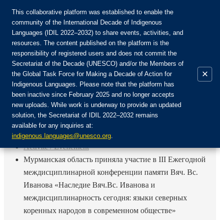
This collaborative platform was established to enable the
community of the International Decade of Indigenous
Languages (IDIL 2022–2032) to share events, activities, and
Rejoignez la communauté :
resources. The content published on the platform is the
responsibility of registered users and does not commit the
Secretariat of the Decade (UNESCO) and/or the Members of
×
the Global Task Force for Making a Decade of Action for
Indigenous Languages. Please note that the platform has
FR
been inactive since February 2025 and no longer accepts
EN
new uploads. While work is underway to provide an updated
Login
solution, the Secretariat of IDIL 2022–2032 remains
ES
available for any inquiries at:
RU
Accueil
indigenous.languages@unesco.org
.
Activité / Événement
Мурманская область приняла участие в III Ежегодной
междисциплинарной конференции памяти Вяч. Вс.
Иванова «Наследие Вяч.Вс. Иванова и
междисциплинарность сегодня: языки северных
коренных народов в современном обществе»