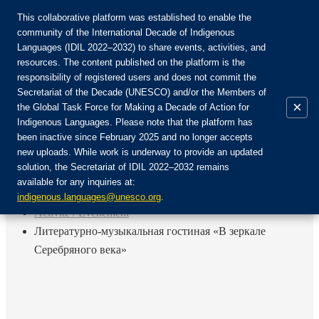
This collaborative platform was established to enable the
community of the International Decade of Indigenous
Languages (IDIL 2022–2032) to share events, activities, and
Rejoignez la communauté :
resources. The content published on the platform is the
responsibility of registered users and does not commit the
Secretariat of the Decade (UNESCO) and/or the Members of
×
the Global Task Force for Making a Decade of Action for
Indigenous Languages. Please note that the platform has
FR
been inactive since February 2025 and no longer accepts
EN
new uploads. While work is underway to provide an updated
Login
solution, the Secretariat of IDIL 2022–2032 remains
ES
available for any inquiries at:
RU
Accueil
indigenous.languages@unesco.org
.
Activité / Événement
Литературно-музыкальная гостиная «В зеркале
Серебряного века»