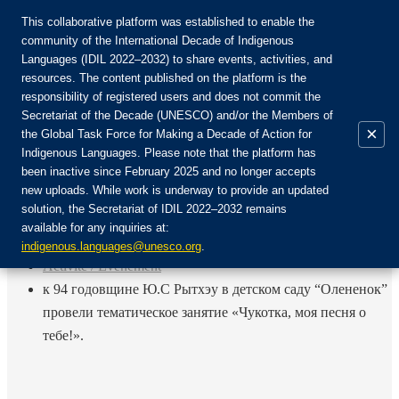
This collaborative platform was established to enable the
community of the International Decade of Indigenous
Languages (IDIL 2022–2032) to share events, activities, and
Rejoignez la communauté :
resources. The content published on the platform is the
responsibility of registered users and does not commit the
Secretariat of the Decade (UNESCO) and/or the Members of
×
the Global Task Force for Making a Decade of Action for
Indigenous Languages. Please note that the platform has
FR
been inactive since February 2025 and no longer accepts
EN
new uploads. While work is underway to provide an updated
Login
solution, the Secretariat of IDIL 2022–2032 remains
ES
available for any inquiries at:
RU
Accueil
indigenous.languages@unesco.org
.
Activité / Événement
к 94 годовщине Ю.С Рытхэу в детском саду “Олененок”
провели тематическое занятие «Чукотка, моя песня о
тебе!».