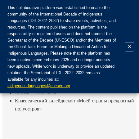
This collaborative platform was established to enable the
community of the International Decade of Indigenous
Languages (IDIL 2022–2032) to share events, activities, and
Rejoignez la communauté :
resources. The content published on the platform is the
responsibility of registered users and does not commit the
Secretariat of the Decade (UNESCO) and/or the Members of
×
the Global Task Force for Making a Decade of Action for
Indigenous Languages. Please note that the platform has
FR
been inactive since February 2025 and no longer accepts
EN
new uploads. While work is underway to provide an updated
Login
solution, the Secretariat of IDIL 2022–2032 remains
ES
available for any inquiries at:
RU
Accueil
indigenous.languages@unesco.org
.
Activité / Événement
Краеведческий калейдоскоп «Моей страны прекрасный
полуостров»