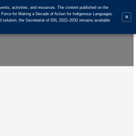
ents, activities, and resources. The content published on the
k Force for Making a Decade of Action for Indigenous Languages.
×
 solution, the Secretariat of IDIL 2022–2032 remains available