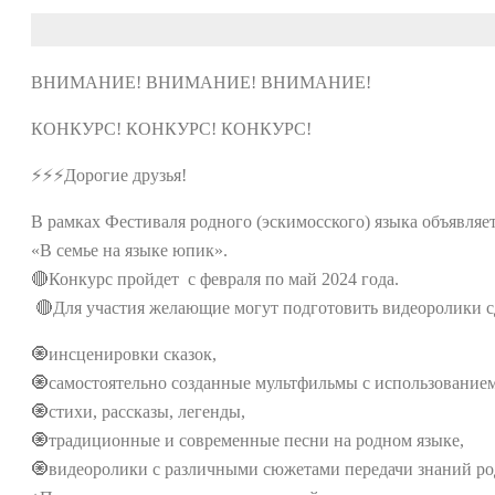
ВНИМАНИЕ! ВНИМАНИЕ! ВНИМАНИЕ!
КОНКУРС! КОНКУРС! КОНКУРС!
⚡⚡⚡Дорогие друзья!
В рамках Фестиваля родного (эскимосского) языка объявляе
«В семье на языке юпик».
🔴Конкурс пройдет ​ с февраля по май 2024 года.
​ 🔴Для участия желающие могут подготовить видеоролики 
🧿инсценировки сказок,
🧿самостоятельно созданные мультфильмы с использованием
🧿стихи, рассказы, легенды,
🧿традиционные и современные песни на родном языке,
🧿видеоролики с различными сюжетами передачи знаний родн