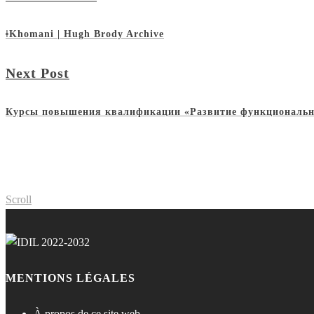
ǂKhomani | Hugh Brody Archive
Next Post
Курсы повышения квалификации «Развитие функционально
Scroll
MENTIONS LÉGALES
À propos de ce site web