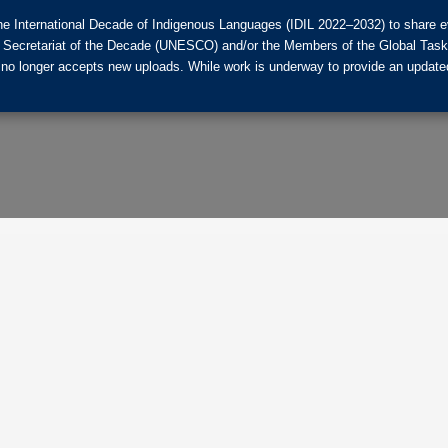
he International Decade of Indigenous Languages (IDIL 2022–2032) to share ev
the Secretariat of the Decade (UNESCO) and/or the Members of the Global Tas
 no longer accepts new uploads. While work is underway to provide an updated