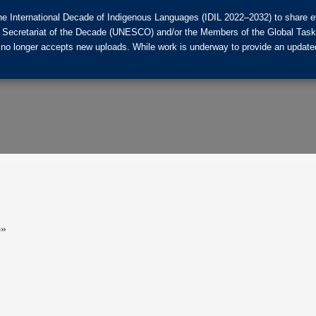
he International Decade of Indigenous Languages (IDIL 2022–2032) to share ev
the Secretariat of the Decade (UNESCO) and/or the Members of the Global Tas
 no longer accepts new uploads. While work is underway to provide an updated
р»