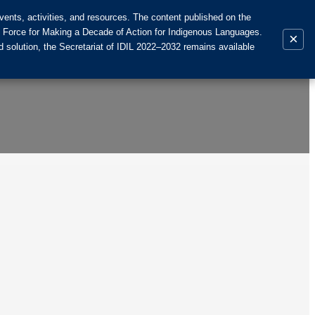
ents, activities, and resources. The content published on the
k Force for Making a Decade of Action for Indigenous Languages.
×
 solution, the Secretariat of IDIL 2022–2032 remains available