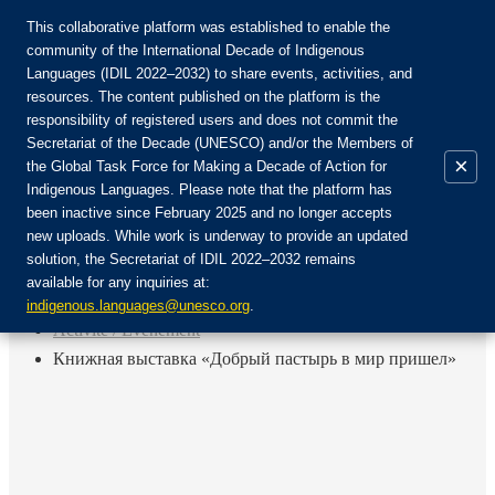
This collaborative platform was established to enable the
community of the International Decade of Indigenous
Languages (IDIL 2022–2032) to share events, activities, and
Rejoignez la communauté :
resources. The content published on the platform is the
responsibility of registered users and does not commit the
Secretariat of the Decade (UNESCO) and/or the Members of
×
the Global Task Force for Making a Decade of Action for
Indigenous Languages. Please note that the platform has
FR
been inactive since February 2025 and no longer accepts
EN
new uploads. While work is underway to provide an updated
Login
solution, the Secretariat of IDIL 2022–2032 remains
ES
available for any inquiries at:
RU
Accueil
indigenous.languages@unesco.org
.
Activité / Événement
Книжная выставка «Добрый пастырь в мир пришел»