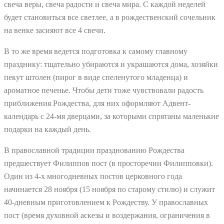
свеча веры, свеча радости и свеча мира. С каждой неделей
будет становиться все светлее, а в рождественский сочельник
на венке засияют все 4 свечи.
В то же время ведется подготовка к самому главному
празднику: тщательно убираются и украшаются дома, хозяйки
пекут штолен (пирог в виде спеленутого младенца) и
ароматное печенье. Чтобы дети тоже чувствовали радость
приближения Рождества, для них оформляют Адвент-
календарь с 24-мя дверцами, за которыми спрятаны маленькие
подарки на каждый день.
В православной традиции празднованию Рождества
предшествует Филиппов пост (в просторечии Филипповки).
Один из 4-х многодневных постов церковного года
начинается 28 ноября (15 ноября по старому стилю) и служит
40-дневным приготовлением к Рождеству. У православных
пост (время духовной аскезы и воздержания, ограничения в