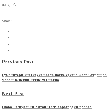
илтерчĕ.
Share:
Previous Post
Гуманитари институчен аслă наука ĕçченĕ Олег Студенцов
Чăваш кĕнекин кунне хутшăннă
Next Post
Глава Республики Алтай Олег Хорохордин провел