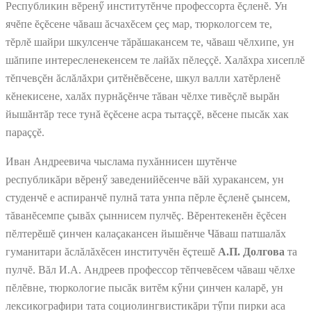
Республикин вĕренӳ институтĕнче профессорта ĕçленĕ. Ун
ячĕпе ĕçĕсене чăваш ăсчахĕсем çеç мар, тюркологсем те,
тĕрлĕ шайри шкулсенче тăрăшакансем те, чăваш чĕлхипе, ун
шăпипе интересленекенсем те лайăх пĕлеççĕ. Халăхра хисеплĕ
тĕпчевçĕн ăслăлăхри çитĕнĕвĕсене, шкул валли хатĕрленĕ
кĕнекисене, халăх пурнăçĕнче тăван чĕлхе тивĕçлĕ вырăн
йышăнтăр тесе тунă ĕçĕсене асра тытаççĕ, вĕсене пысăк хак
параççĕ.
Иван Андреевича чыслама пухăннисен шутĕнче
республикăри вĕренӳ заведенийĕсенче вăй хуракансем, ун
студенчĕ е аспиранчĕ пулнă тата унпа пĕрле ĕçленĕ çынсем,
тăванĕсемпе çывăх çыннисем пулчĕç. Вĕрентекенĕн ĕçĕсен
пĕлтерĕшĕ çинчен калаçакансен йышĕнче Чăваш патшалăх
гуманитари ăслăлăхĕсен институчĕн ĕçтешĕ
А.П. Долгова
та
пулчĕ. Вăл И.А. Андреев профессор тĕпчевĕсем чăваш чĕлхе
пĕлĕвне, тюркологие пысăк витĕм кӳни çинчен каларĕ, ун
лексикографири тата социолингвистикăри тӳпи пирки аса