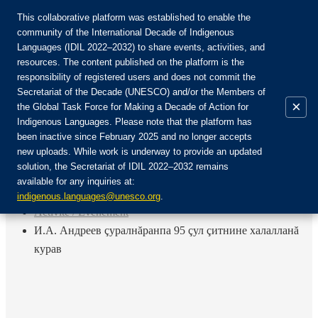
This collaborative platform was established to enable the
community of the International Decade of Indigenous
Languages (IDIL 2022–2032) to share events, activities, and
Rejoignez la communauté :
resources. The content published on the platform is the
responsibility of registered users and does not commit the
Secretariat of the Decade (UNESCO) and/or the Members of
×
the Global Task Force for Making a Decade of Action for
Indigenous Languages. Please note that the platform has
FR
been inactive since February 2025 and no longer accepts
EN
new uploads. While work is underway to provide an updated
Login
solution, the Secretariat of IDIL 2022–2032 remains
ES
available for any inquiries at:
RU
Accueil
indigenous.languages@unesco.org
.
Activité / Événement
И.А. Андреев çуралнăранпа 95 çул çитнине халалланă
курав