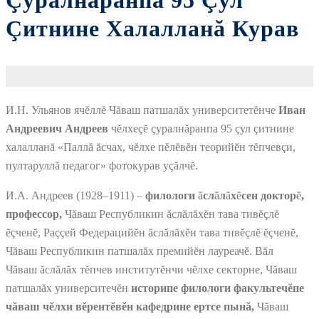
Çуралнăранпа 95 Çул
Çитнине Халалланă Курав
И.Н. Ульянов ячĕллĕ Чăваш патшалăх университетĕнче
Иван
Андреевич Андреев
чĕлхеçĕ çуралнăранпа 95 çул çитнине
халалланă «Паллă ăсчах, чĕлхе пĕлĕвĕн теорийĕн тĕпчевçи,
пултаруллă педагог» фотокурав уçăлчĕ.
И.А. Андреев (1928–1911) –
филологи
ă
сл
ă
л
ă
х
ĕ
сен доктор
ĕ
,
профессор,
Чăваш Республикин ăслăлăхĕн тава тивĕçлĕ
ĕçченĕ, Раççей Федерацийĕн ăслăлăхĕн тава тивĕçлĕ ĕçченĕ,
Чăваш Республикин патшалăх премийĕн лауреачĕ. Вăл
Чăваш ăслăлăх тĕпчев институтĕнчи чĕлхе секторне, Чăваш
патшалăх университечĕн
историпе филологи факультечĕпе
чăваш чĕлхи вĕрентĕвĕн кафедрине ертсе пынă,
Чăваш