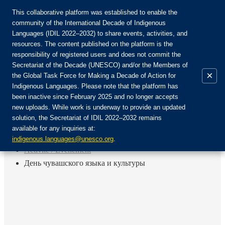
This collaborative platform was established to enable the
community of the International Decade of Indigenous
Languages (IDIL 2022–2032) to share events, activities, and
Rejoignez la communauté :
resources. The content published on the platform is the
responsibility of registered users and does not commit the
Secretariat of the Decade (UNESCO) and/or the Members of
×
the Global Task Force for Making a Decade of Action for
Indigenous Languages. Please note that the platform has
FR
been inactive since February 2025 and no longer accepts
EN
new uploads. While work is underway to provide an updated
Login
solution, the Secretariat of IDIL 2022–2032 remains
ES
available for any inquiries at:
RU
Accueil
indigenous.languages@unesco.org
.
Activité / Événement
День чувашского языка и культуры