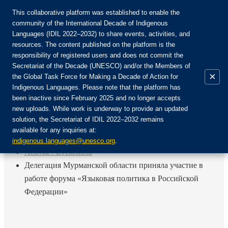
This collaborative platform was established to enable the
community of the International Decade of Indigenous
Languages (IDIL 2022–2032) to share events, activities, and
Rejoignez la communauté :
resources. The content published on the platform is the
responsibility of registered users and does not commit the
Secretariat of the Decade (UNESCO) and/or the Members of
×
the Global Task Force for Making a Decade of Action for
Indigenous Languages. Please note that the platform has
FR
been inactive since February 2025 and no longer accepts
EN
new uploads. While work is underway to provide an updated
Login
solution, the Secretariat of IDIL 2022–2032 remains
ES
available for any inquiries at:
RU
Accueil
indigenous.languages@unesco.org
.
Activité / Événement
Делегация Мурманской области приняла участие в
работе форума «Языковая политика в Российской
Федерации»