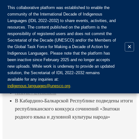
This collaborative platform was established to enable the
community of the International Decade of Indigenous
Languages (IDIL 2022–2032) to share events, activities, and
Rejoignez la communauté :
resources. The content published on the platform is the
responsibility of registered users and does not commit the
Secretariat of the Decade (UNESCO) and/or the Members of
×
the Global Task Force for Making a Decade of Action for
Indigenous Languages. Please note that the platform has
FR
been inactive since February 2025 and no longer accepts
EN
new uploads. While work is underway to provide an updated
Login
solution, the Secretariat of IDIL 2022–2032 remains
ES
available for any inquiries at:
RU
Accueil
indigenous.languages@unesco.org
.
Activité / Événement
В Кабардино-Балкарской Республике подведены итоги
республиканского конкурса сочинений «Знатоки
родного языка и духовной культуры народа»