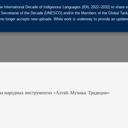
he International Decade of Indigenous Languages (IDIL 2022–2032) to share ev
the Secretariat of the Decade (UNESCO) and/or the Members of the Global Tas
 no longer accepts new uploads. While work is underway to provide an updated
 на народных инструментах «Алтай. Музыка. Традиции»