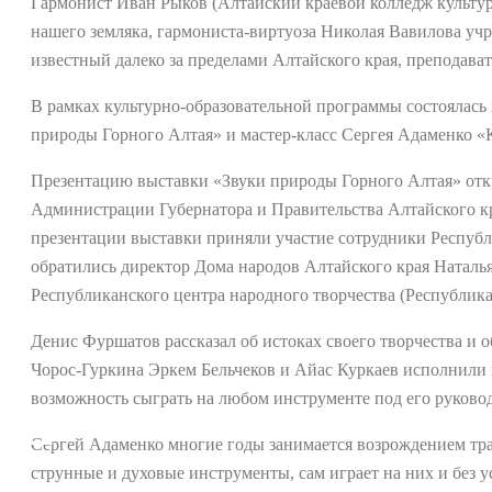
Гармонист Иван Рыков (Алтайский краевой колледж культур
нашего земляка, гармониста-виртуоза Николая Вавилова уч
известный далеко за пределами Алтайского края, преподава
В рамках культурно-образовательной программы состоялас
природы Горного Алтая» и мастер-класс Сергея Адаменко 
Презентацию выставки «Звуки природы Горного Алтая» отк
Администрации Губернатора и Правительства Алтайского кр
презентации выставки приняли участие сотрудники Республ
обратились директор Дома народов Алтайского края Наталья 
Республиканского центра народного творчества (Республик
Денис Фуршатов рассказал об истоках своего творчества и о
Чорос-Гуркина Эркем Бельчеков и Айас Куркаев исполнили 
возможность сыграть на любом инструменте под его руково
Сергей Адаменко многие годы занимается возрождением тр
струнные и духовые инструменты, сам играет на них и без 