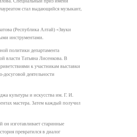
вилова. Специальный приз имени
 лауреатом стал выдающийся музыкант,
атова (Республика Алтай) «Звуки
ными инструментами.
ьной политики департамента
й власти Татьяна Лисенкова. В
приветствиями к участникам выставки
но-досуговой деятельности
жа культуры и искусства им. Г. И.
ентах мастера. Затем каждый получил
й он изготавливает старинные
стория превратился в диалог