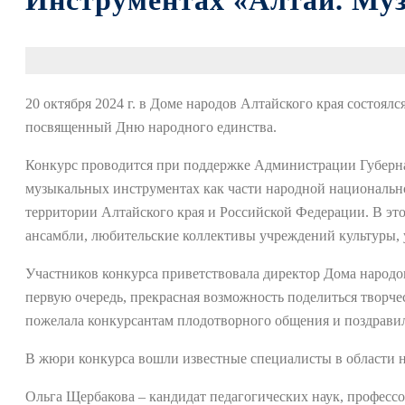
Инструментах «Алтай. Му
20 октября 2024 г. в Доме народов Алтайского края состоя
посвященный Дню народного единства.
Конкурс проводится при поддержке Администрации Губернат
музыкальных инструментах как части народной национальн
территории Алтайского края и Российской Федерации. В эт
ансамбли, любительские коллективы учреждений культуры, у
Участников конкурса приветствовала директор Дома народов
первую очередь, прекрасная возможность поделиться творч
пожелала конкурсантам плодотворного общения и поздравил
В жюри конкурса вошли известные специалисты в области 
Ольга Щербакова – кандидат педагогических наук, профессо