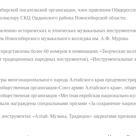
Сибирской писательской организации, член правления Общеросс
фольклору СКЦ Ордынского района Новосибирской области;
овлению исторических и этнических музыкальных инструментов
ь Новосибирского музыкального колледжа им. А.Ф. Мурова.
и представлены более 60 номеров в номинациях «Творческие кол
нт традиционных народных инструментов), «Инструментальные 
туры многонационального народа Алтайского края продемонстри
общественная организация«Союз армян Алтайского края», обще
 общественная организация «Местная еврейская национально-куль
 были награждены специальными призами «За сохранение нацио
х инструментах «Алтай. Музыка. Традиции» лауреатами признаны