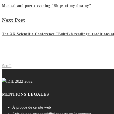
Musical and poetic evening "Ships of my destiny"
Next Post
The XX Scientific Conference "Bubrikh readings: traditions an
Scroll
MENTIONS LÉGALES
À propos de ce site web
Avis de non-responsabilité concernant le contenu