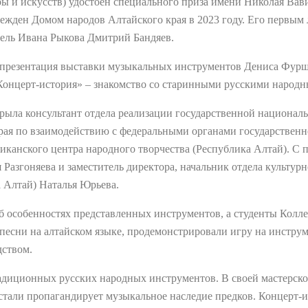
ы и искусств) удостоен специального приза имени Николая Ва
режден Домом народов Алтайского края в 2023 году. Его первым
тель Ивана Рыкова Дмитрий Бандяев.
ь презентация выставки музыкальных инструментов Дениса Фурш
«Концерт-история» – знакомство со старинными русскими народ
рыла консультант отдела реализации государственной национал
ая по взаимодействию с федеральными органами государственно
иканского центра народного творчества (Республика Алтай). С 
Разгоняева и заместитель директора, начальник отдела культур
а Алтай) Наталья Юрьева.
б особенностях представленных инструментов, а студенты Коллед
песни на алтайском языке, продемонстрировали игру на инструм
дством.
адиционных русских народных инструментов. В своей мастерско
устали пропагандирует музыкальное наследие предков. Концерт-и