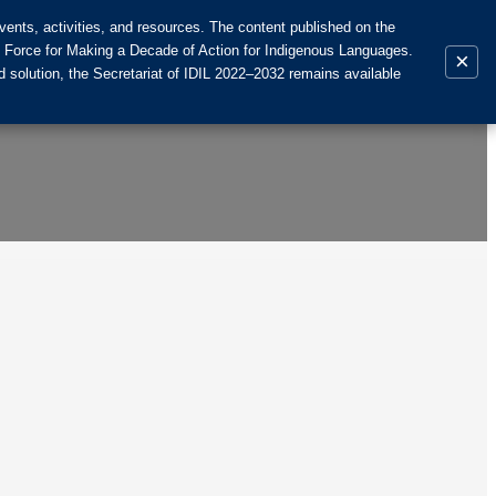
ents, activities, and resources. The content published on the
k Force for Making a Decade of Action for Indigenous Languages.
×
 solution, the Secretariat of IDIL 2022–2032 remains available