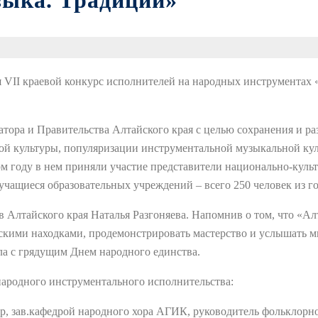
зыка. Традиции»
лся VII краевой конкурс исполнителей на народных инструментах
ора и Правительства Алтайского края с целью сохранения и р
ой культуры, популяризации инструментальной музыкальной ку
ом году в нем приняли участие представители национально-кул
чащиеся образовательных учреждений – всего 250 человек из го
 Алтайского края Наталья Разгоняева. Напомнив о том, что «Алт
ескими находками, продемонстрировать мастерство и услышать м
а с грядущим Днем народного единства.
народного инструментального исполнительства:
р, зав.кафедрой народного хора АГИК, руководитель фольклорно