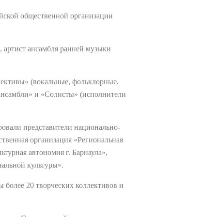
ийской общественной организации
, артист ансамбля ранней музыки
лективы» (вокальные, фольклорные,
ансамбли» и «Солисты» (исполнители
ровали представители национально-
ственная организация «Региональная
турная автономия г. Барнаула»,
нальной культуры».
 более 20 творческих коллективов и