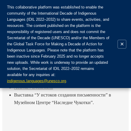
This collaborative platform was established to enable the
community of the International Decade of Indigenous
Languages (IDIL 2022–2032) to share events, activities, and
Rejoignez la communauté :
resources. The content published on the platform is the
responsibility of registered users and does not commit the
Secretariat of the Decade (UNESCO) and/or the Members of
×
the Global Task Force for Making a Decade of Action for
Indigenous Languages. Please note that the platform has
FR
been inactive since February 2025 and no longer accepts
EN
new uploads. While work is underway to provide an updated
Login
solution, the Secretariat of IDIL 2022–2032 remains
ES
available for any inquiries at:
RU
Accueil
indigenous.languages@unesco.org
.
Activité / Événement
Выставка “У истоков создания письменности” в
Музейном Центре “Наследие Чукотки”.