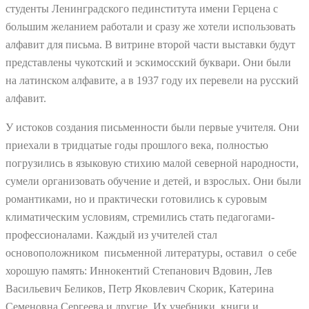
студенты Ленинградского пединститута имени Герцена с
большим желанием работали и сразу же хотели использовать
алфавит для письма. В витрине второй части выставки будут
представлены чукотский и эскимосский буквари. Они были
на латинском алфавите, а в 1937 году их перевели на русский
алфавит.
У истоков создания письменности были первые учителя. Они
приехали в тридцатые годы прошлого века, полностью
погрузились в языковую стихию малой северной народности,
сумели организовать обучение и детей, и взрослых. Они были
романтиками, но и практически готовились к суровым
климатическим условиям, стремились стать педагогами-
профессионалами. Каждый из учителей стал
основоположником письменной литературы, оставил о себе
хорошую память: Иннокентий Степанович Вдовин, Лев
Васильевич Беликов, Петр Яковлевич Скорик, Катерина
Семеновна Сергеева и другие. Их учебники, книги и