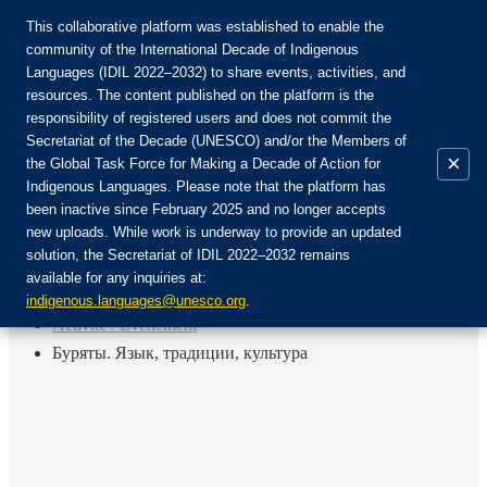
This collaborative platform was established to enable the
community of the International Decade of Indigenous
Languages (IDIL 2022–2032) to share events, activities, and
Rejoignez la communauté :
resources. The content published on the platform is the
responsibility of registered users and does not commit the
Secretariat of the Decade (UNESCO) and/or the Members of
×
the Global Task Force for Making a Decade of Action for
Indigenous Languages. Please note that the platform has
FR
been inactive since February 2025 and no longer accepts
EN
new uploads. While work is underway to provide an updated
Login
solution, the Secretariat of IDIL 2022–2032 remains
ES
available for any inquiries at:
RU
Accueil
indigenous.languages@unesco.org
.
Activité / Événement
Буряты. Язык, традиции, культура